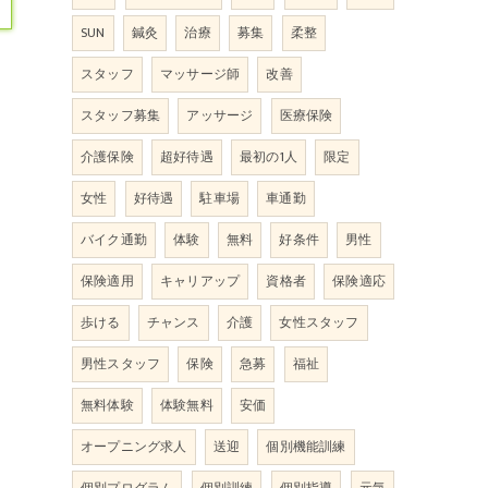
SUN
鍼灸
治療
募集
柔整
スタッフ
マッサージ師
改善
スタッフ募集
アッサージ
医療保険
介護保険
超好待遇
最初の1人
限定
女性
好待遇
駐車場
車通勤
バイク通勤
体験
無料
好条件
男性
保険適用
キャリアップ
資格者
保険適応
歩ける
チャンス
介護
女性スタッフ
男性スタッフ
保険
急募
福祉
無料体験
体験無料
安価
オープニング求人
送迎
個別機能訓練