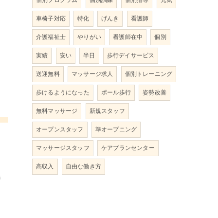
個別プログラム
個別訓練
個別指導
元気
車椅子対応
特化
げんき
看護師
介護福祉士
やりがい
看護師在中
個別
実績
安い
半日
歩行デイサービス
送迎無料
マッサージ求人
個別トレーニング
歩けるようになった
ポール歩行
姿勢改善
無料マッサージ
新規スタッフ
オープンスタッフ
準オープニング
マッサージスタッフ
ケアプランセンター
力
高収入
自由な働き方
養