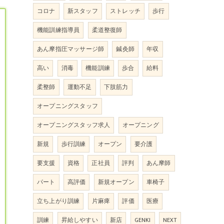
コロナ
新スタッフ
ストレッチ
歩行
機能訓練指導員
柔道整復師
あん摩指圧マッサージ師
鍼灸師
年収
高い
消毒
機能訓練
歩合
給料
柔整師
運動不足
下肢筋力
オープニングスタッフ
オープニングスタッフ求人
オープニング
新規
歩行訓練
オープン
要介護
要支援
資格
正社員
評判
あん摩師
パート
高評価
新規オープン
車椅子
立ち上がり訓練
片麻痺
評価
医療
訓練
昇給しやすい
新店
GENKI
NEXT