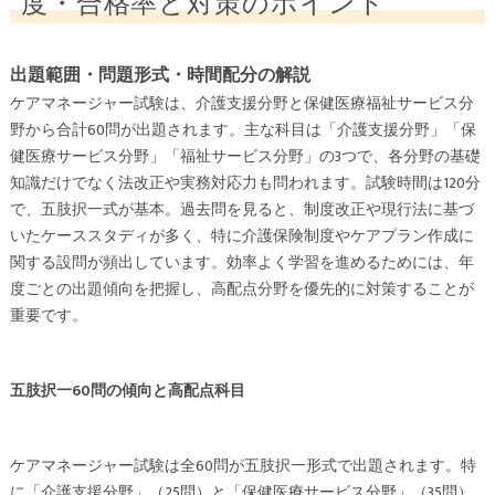
度・合格率と対策のポイント
出題範囲・問題形式・時間配分の解説
ケアマネージャー試験は、介護支援分野と保健医療福祉サービス分
野から合計60問が出題されます。主な科目は「介護支援分野」「保
健医療サービス分野」「福祉サービス分野」の3つで、各分野の基礎
知識だけでなく法改正や実務対応力も問われます。試験時間は120分
で、五肢択一式が基本。過去問を見ると、制度改正や現行法に基づ
いたケーススタディが多く、特に介護保険制度やケアプラン作成に
関する設問が頻出しています。効率よく学習を進めるためには、年
度ごとの出題傾向を把握し、高配点分野を優先的に対策することが
重要です。
五肢択一60問の傾向と高配点科目
ケアマネージャー試験は全60問が五肢択一形式で出題されます。特
に「介護支援分野」（25問）と「保健医療サービス分野」（35問）