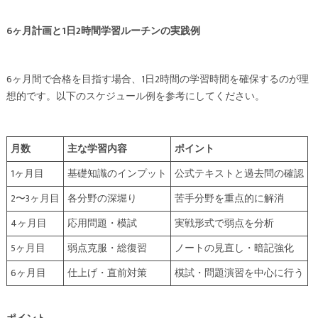
6ヶ月計画と1日2時間学習ルーチンの実践例
6ヶ月間で合格を目指す場合、1日2時間の学習時間を確保するのが理
想的です。以下のスケジュール例を参考にしてください。
月数
主な学習内容
ポイント
1ヶ月目
基礎知識のインプット
公式テキストと過去問の確認
2〜3ヶ月目
各分野の深堀り
苦手分野を重点的に解消
4ヶ月目
応用問題・模試
実戦形式で弱点を分析
5ヶ月目
弱点克服・総復習
ノートの見直し・暗記強化
6ヶ月目
仕上げ・直前対策
模試・問題演習を中心に行う