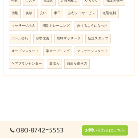
特化
げんき
看護師
介護福祉士
やりがい
看護師在中
個別
実績
安い
半日
歩行デイサービス
送迎無料
マッサージ求人
個別トレーニング
歩けるようになった
ポール歩行
姿勢改善
無料マッサージ
新規スタッフ
オープンスタッフ
準オープニング
マッサージスタッフ
ケアプランセンター
高収入
自由な働き方
080-8742ｰ5553
お問い合わせはこちら