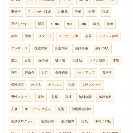
車椅子
立ち上がり訓練
片麻痺
評価
医療
訓練
昇給しやすい
新店
GENKI
NEXT
SUN
鍼灸
治療
募集
柔整
スタッフ
マッサージ師
改善
スタッフ募集
アッサージ
医療保険
介護保険
超好待遇
最初の1人
限定
女性
好待遇
駐車場
車通勤
バイク通勤
体験
無料
好条件
男性
保険適用
キャリアップ
資格者
保険適応
歩ける
チャンス
介護
女性スタッフ
男性スタッフ
保険
急募
福祉
無料体験
体験無料
安価
オープニング求人
送迎
個別機能訓練
個別プログラム
個別訓練
個別指導
元気
車椅子対応