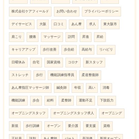
株式会社ケアフィールド
お問い合わせ
プライバシーポリシー
デイサービス
大阪
口コミ
あん摩
求人
東大阪市
肩こり
腰痛
マッサージ
訪問
昇進
昇給
キャリアアップ
歩行改善
歩合給
高給与
リハビリ
日曜休み
自宅
国家資格
コロナ
新スタッフ
ストレッチ
歩行
機能訓練指導員
柔道整復師
あん摩指圧マッサージ師
鍼灸師
年収
高い
消毒
機能訓練
歩合
給料
柔整師
運動不足
下肢筋力
オープニングスタッフ
オープニングスタッフ求人
オープニング
新規
歩行訓練
オープン
要介護
要支援
資格
正社員
評判
あん摩師
パート
高評価
新規オープン