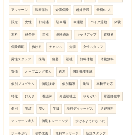
アッサージ
医療保険
介護保険
超好待遇
最初の1人
限定
女性
好待遇
駐車場
車通勤
バイク通勤
体験
無料
好条件
男性
保険適用
キャリアップ
資格者
保険適応
歩ける
チャンス
介護
女性スタッフ
男性スタッフ
保険
急募
福祉
無料体験
体験無料
安価
オープニング求人
送迎
個別機能訓練
個別プログラム
個別訓練
個別指導
元気
車椅子対応
特化
げんき
看護師
介護福祉士
やりがい
看護師在中
個別
実績
安い
半日
歩行デイサービス
送迎無料
マッサージ求人
個別トレーニング
歩けるようになった
ポール歩行
姿勢改善
無料マッサージ
新規スタッフ