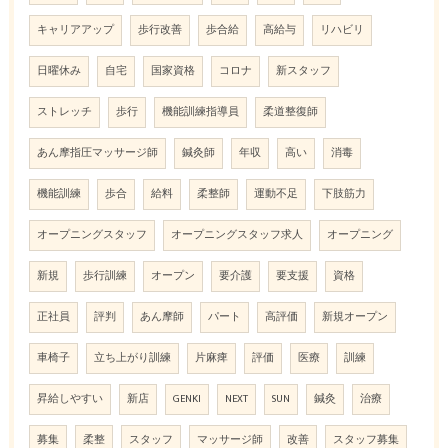
キャリアアップ
歩行改善
歩合給
高給与
リハビリ
日曜休み
自宅
国家資格
コロナ
新スタッフ
ストレッチ
歩行
機能訓練指導員
柔道整復師
あん摩指圧マッサージ師
鍼灸師
年収
高い
消毒
機能訓練
歩合
給料
柔整師
運動不足
下肢筋力
オープニングスタッフ
オープニングスタッフ求人
オープニング
新規
歩行訓練
オープン
要介護
要支援
資格
正社員
評判
あん摩師
パート
高評価
新規オープン
車椅子
立ち上がり訓練
片麻痺
評価
医療
訓練
昇給しやすい
新店
GENKI
NEXT
SUN
鍼灸
治療
募集
柔整
スタッフ
マッサージ師
改善
スタッフ募集