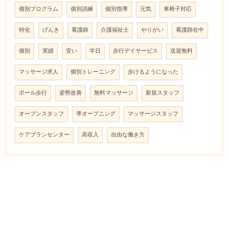
個別プログラム
個別訓練
個別指導
元気
車椅子対応
特化
げんき
看護師
介護福祉士
やりがい
看護師在中
個別
実績
安い
半日
歩行デイサービス
送迎無料
マッサージ求人
個別トレーニング
歩けるようになった
ポール歩行
姿勢改善
無料マッサージ
新規スタッフ
オープンスタッフ
準オープニング
マッサージスタッフ
ケアプランセンター
高収入
自由な働き方