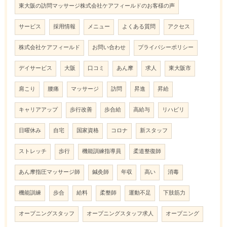
東大阪の訪問マッサージ株式会社ケアフィールドのお客様の声
サービス
採用情報
メニュー
よくある質問
アクセス
株式会社ケアフィールド
お問い合わせ
プライバシーポリシー
デイサービス
大阪
口コミ
あん摩
求人
東大阪市
肩こり
腰痛
マッサージ
訪問
昇進
昇給
キャリアアップ
歩行改善
歩合給
高給与
リハビリ
日曜休み
自宅
国家資格
コロナ
新スタッフ
ストレッチ
歩行
機能訓練指導員
柔道整復師
あん摩指圧マッサージ師
鍼灸師
年収
高い
消毒
機能訓練
歩合
給料
柔整師
運動不足
下肢筋力
オープニングスタッフ
オープニングスタッフ求人
オープニング