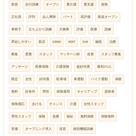
新規
歩行訓練
オープン
要介護
要支援
資格
正社員
評判
あん摩師
パート
高評価
新規オープン
車椅子
立ち上がり訓練
片麻痺
評価
医療
訓練
昇給しやすい
新店
GENKI
NEXT
SUN
鍼灸
治療
募集
柔整
スタッフ
マッサージ師
改善
スタッフ募集
アッサージ
医療保険
介護保険
超好待遇
最初の1人
限定
女性
好待遇
駐車場
車通勤
バイク通勤
体験
無料
好条件
男性
保険適用
キャリアップ
資格者
保険適応
歩ける
チャンス
介護
女性スタッフ
男性スタッフ
保険
急募
福祉
無料体験
体験無料
安価
オープニング求人
送迎
個別機能訓練